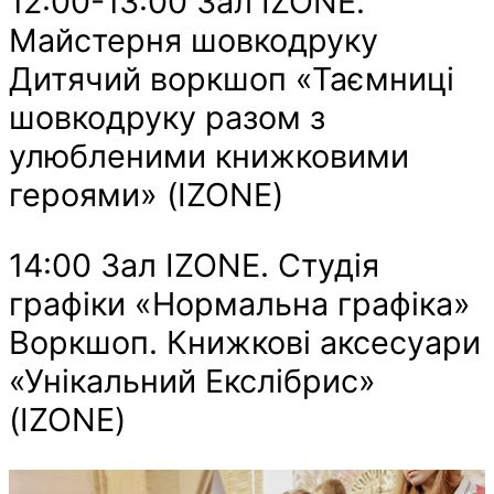
12:00-13:00 Зал IZONE.
Майстерня шовкодруку
Дитячий воркшоп «Таємниці
шовкодруку разом з
улюбленими книжковими
героями» (IZONE)
14:00 Зал IZONE. Студія
графіки «Нормальна графіка»
Воркшоп. Книжкові аксесуари
«Унікальний Екслібрис»
(IZONE)