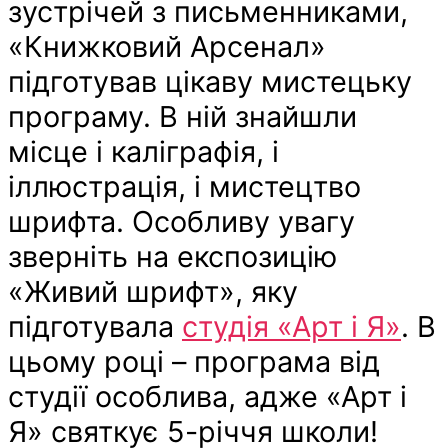
зустрічей з письменниками,
«Книжковий Арсенал»
підготував цікаву мистецьку
програму. В ній знайшли
місце і каліграфія, і
іллюстрація, і мистецтво
шрифта. Особливу увагу
зверніть на експозицію
«Живий шрифт», яку
підготувала
студія «Арт і Я»
. В
цьому році – програма від
студії особлива, адже «Арт і
Я» святкує 5-річчя школи!