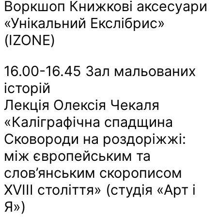
Воркшоп Книжкові аксесуари
«Унікальний Екслібрис»
(IZONE)
16.00-16.45 Зал мальованих
історій
Лекція Олексія Чекаля
«Каліграфічна спадщина
Сковороди на роздоріжжі:
між європейським та
слов’янським скорописом
XVIII століття» (студія «Арт і
Я»)