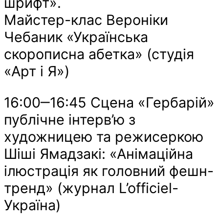
шрифт».
Майстер-клас Вероніки
Чебаник «Українська
скорописна абетка» (студія
«Арт і Я»)
16:00‒16:45 Сцена «Гербарій»
публічне інтерв’ю з
художницею та режисеркою
Шіші Ямадзакі: «Анімаційна
ілюстрація як головний фешн-
тренд» (журнал L’officiel-
Україна)