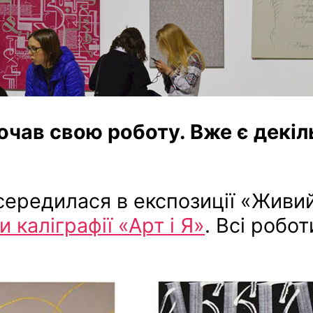
чав свою роботу. Вже є декіл
осередилася в експозиції «Жив
 каліграфії «Арт і Я»
. Всі робот