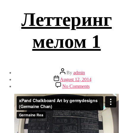
Леттеринг
мелом 1
Post
By
admin
author
Post
August 12, 2014
date
on
No Comments
Леттеринг
мелом
1