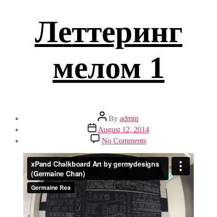
Леттеринг
мелом 1
Post
By
admin
author
Post
August 12, 2014
date
on
No Comments
Леттеринг
мелом
1