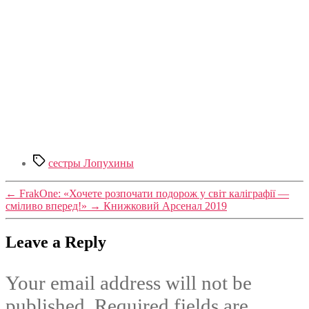
Tags
сестры Лопухины
←
FrakOne: «Хочете розпочати подорож у світ каліграфії —
сміливо вперед!»
→
Книжковий Арсенал 2019
Leave a Reply
Your email address will not be
published.
Required fields are