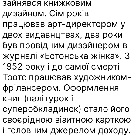
зайнявся книжковим
дизайном. Сім років
працював арт-директором у
двох видавнцтвах, два роки
був провідним дизайнером в
журналі «Естонська жінка». З
1952 року і до самої смерті
Тоотс працював художником-
фрілансером. Оформлення
книг (палітурок і
суперобкладинок) стало його
своєрідною візитною карткою
і головним джерелом доходу.