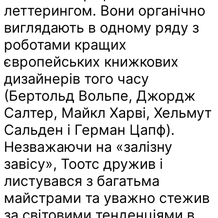
леттерингом. Вони органічно
виглядають в одному ряду з
роботами кращих
європейських книжкових
дизайнерів того часу
(Бертольд Вольпе, Джордж
Салтер, Майкл Харві, Хельмут
Сальден і Герман Цапф).
Незважаючи на «залізну
завісу», Тоотс дружив і
листувався з багатьма
майстрами та уважно стежив
за світовими тенденціями в