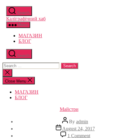
Skip
to
Search
the
Каліграфічний хаб
content
Menu
МАГАЗИН
БЛОГ
Search
Search
for:
Close
search
Close Menu
МАГАЗИН
БЛОГ
Categories
Майстри
Post
By
admin
author
Post
August 24, 2017
date
on
1 Comment