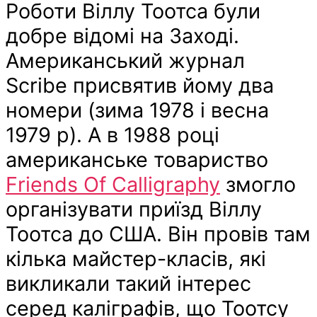
Роботи Віллу Тоотса були
добре відомі на Заході.
Американський журнал
Scribe присвятив йому два
номери (зима 1978 і весна
1979 р). А в 1988 році
американське товариство
Friends Of Calligraphy
змогло
організувати приїзд Віллу
Тоотса до США. Він провів там
кілька майстер-класів, які
викликали такий інтерес
серед каліграфів, що Тоотсу