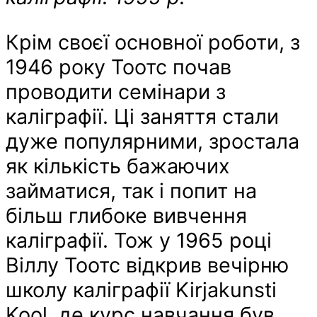
Крім своєї основної роботи, з
1946 року Тоотс почав
проводити семінари з
каліграфії. Ці заняття стали
дуже популярними, зростала
як кількість бажаючих
займатися, так і попит на
більш глибоке вивчення
каліграфії. Тож у 1965 році
Віллу Тоотс відкрив вечірню
школу каліграфії Kirjakunsti
Kool, де курс навчання був