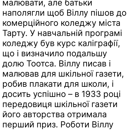
малювати, але батьки
наполягли щоб Віллу пішов до
комерційного коледжу міста
Тарту. У навчальній програмі
коледжу був курс каліграфії,
що і визначило подальшу
долю Тоотса. Віллу писав і
малював для шкільної газети,
робив плакати для школи, і
досить успішно – в 1933 році
передовиця шкільної газети
його авторства отримала
перший приз. Роботи Віллу