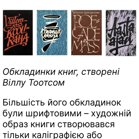
Обкладинки книг, створені
Віллу Тоотсом
Більшість його обкладинок
були шрифтовими – художній
образ книги створювався
тільки каліграфією або