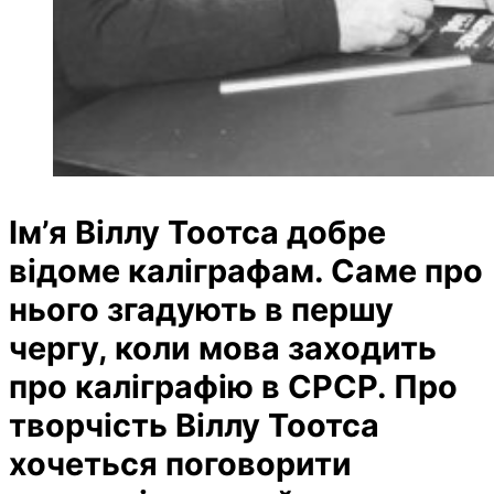
Ім’я Віллу Тоотса добре
відоме каліграфам. Саме про
нього згадують в першу
чергу, коли мова заходить
про каліграфію в СРСР. Про
творчість Віллу
Тоотса
хочеться поговорити