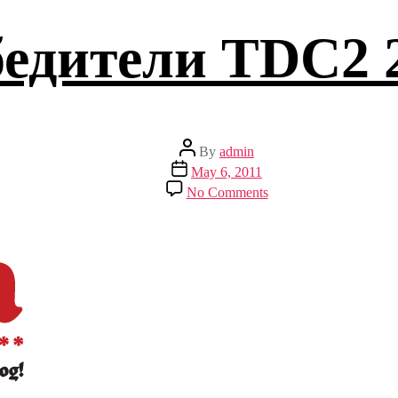
едители TDC2 
Post
By
admin
author
Post
May 6, 2011
date
on
No Comments
Победители
TDC2
2011