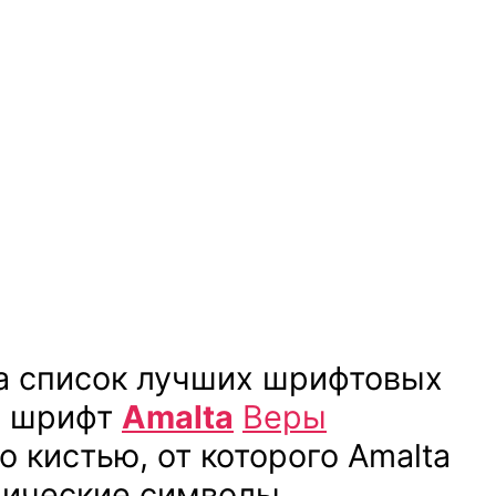
а список лучших шрифтовых
 и шрифт
Amalta
Веры
 кистью, от которого Amalta
ллические символы