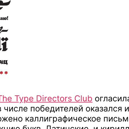
The Type Directors Club
огласил
 в числе победителей оказался
ожено каллиграфическое письмо
кцию букв. Латинские, и кири