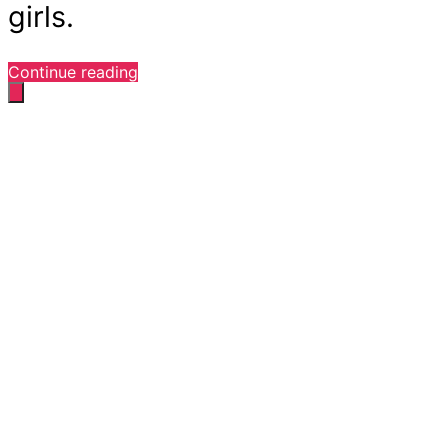
girls.
“Каллиграфия
Continue reading
на
девушках”