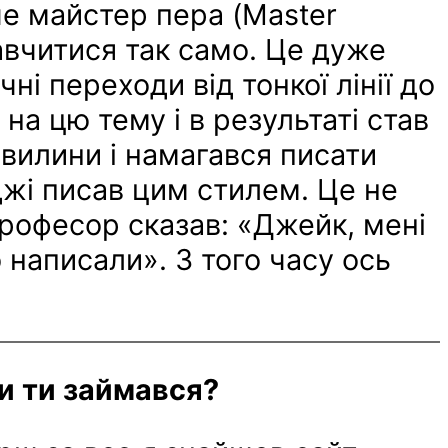
ше майстер пера (Master
навчитися так само. Це дуже
чні переходи від тонкої лінії до
а цю тему і в результаті став
хвилини і намагався писати
джі писав цим стилем. Це не
професор сказав: «Джейк, мені
 написали». З того часу ось
и ти займався?