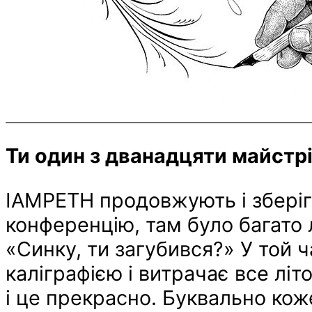
Ти один з дванадцяти майстр
IAMPETH продовжують і зберіг
конференцію, там було багато л
«Синку, ти загубився?» У той 
каліграфією і витрачає все лі
і це прекрасно. Буквально кож