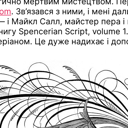
актично мертвим мистецтвом. Пе
com
. Зв’язався з ними, і мені да
 і Майкл Салл, майстер пера і г
книгу Spencerian Script, volume 
ріаном. Це дуже надихає і доп