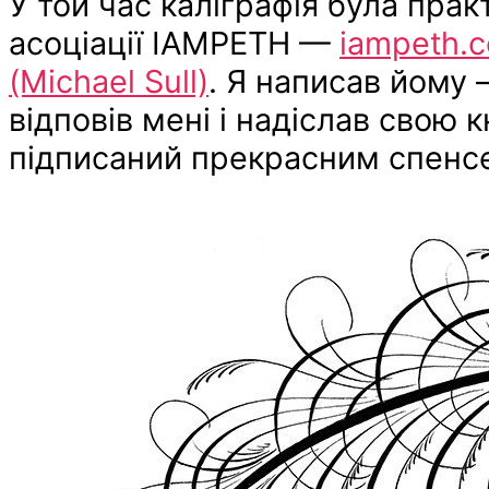
У той час каліграфія була пр
асоціації IAMPETH —
iamp
e
th.
(Michael Sull)
. Я написав йому —
відповів мені і надіслав свою 
підписаний прекрасним спенсе