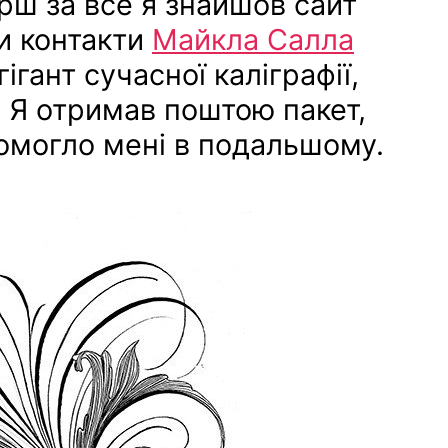
рш за все я знайшов сайт
ли контакти
Майкла Салла
ігант сучасної каліграфії,
1. Я отримав поштою пакет,
омогло мені в подальшому.