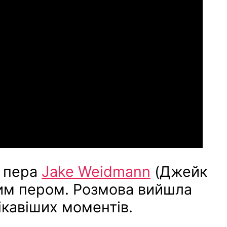
р пера
Jake Weidmann
(Джейк
рим пером. Розмова вийшла
ікавіших моментів.