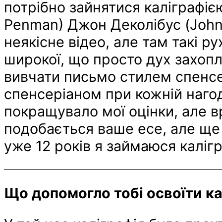
потрібно зайнятися каліграфіє
Penman) Джон Деколібус (John 
неякісне відео, але там такі рух
широкої, що просто дух захопл
вивчати письмо стилем спенсер
спенсеріаном при кожній нагод
покращувало мої оцінки, але в
подобається ваше есе, але ще 
уже 12 років я займаюся каліг
Що допомогло тобі освоїти к