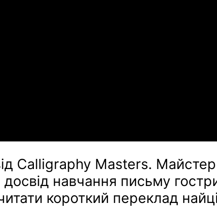
ід Calligraphy Masters. Майсте
й досвід навчання письму гост
читати короткий переклад найц