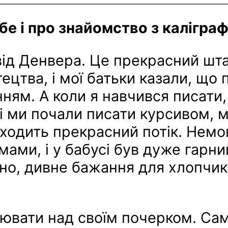
бе і про знайомство з каліграф
від Денвера. Це прекрасний шта
тецтва, і мої батьки казали, що
ням. А коли я навчився писати,
і ми почали писати курсивом, м
виходить прекрасний потік. Нем
 мами, і у бабусі був дуже гарни
йно, дивне бажання для хлопчик
ювати над своїм почерком. Саме