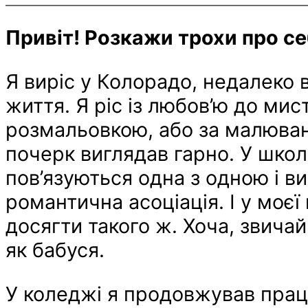
Привіт! Розкажи трохи про се
Я виріс у Колорадо, недалеко 
життя. Я ріс із любов’ю до мис
розмальовкою, або за малюван
почерк виглядав гарно. У школ
пов’язуються одна з одною і 
романтична асоціація. І у моєї
досягти такого ж. Хоча, звича
як бабуся.
У коледжі я продовжував прац