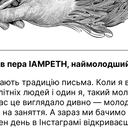
ів пера IAMPETH, наймолодший
ають традицію письма. Коли я 
ітніх людей і один я, такий мо
час це виглядало дивно — молод
то на заняття. А зараз ми бачим
ен день в Інстаграмі відкриває