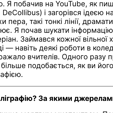
ю. Я побачив на YouTube, як пи
DeCollibus) і загорівся ідеєю 
и пера, такі тонкі лінії, драмати
ює. Я почав шукати інформацію н
іан. Займався кожної вільної 
і — навіть деякі роботи в коле
ражало вчителів. Одного разу 
більше подобається, як ви його
рафією.
аліграфію? За якими джерелам