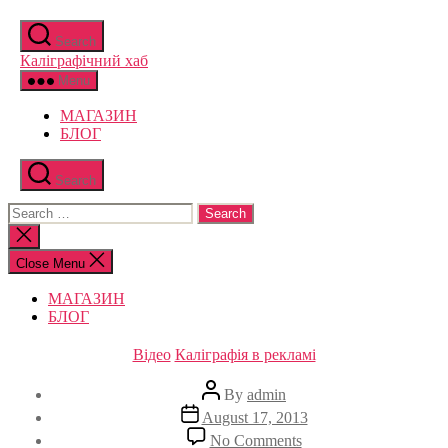
Skip
to
Search
the
Каліграфічний хаб
content
Menu
МАГАЗИН
БЛОГ
Search
Search
for:
Close
search
Close Menu
МАГАЗИН
БЛОГ
Categories
Відео
Каліграфія в рекламі
Post
By
admin
author
Post
August 17, 2013
date
on
No Comments