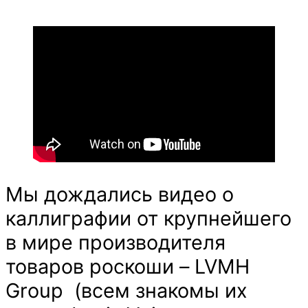
Каллиграфия
/
Дайджест
видео
#10
Мы дождались видео о
каллиграфии от крупнейшего
в мире производителя
товаров роскоши – LVMH
Group (всем знакомы их