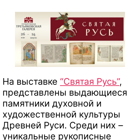
Рукописи
с
выставки
“Святая
Русь”
На выставке
“Святая Русь”
,
представлены выдающиеся
памятники духовной и
художественной культуры
Древней Руси. Среди них –
уникальные рукописные