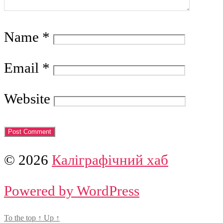
Name
*
Email
*
Website
© 2026
Каліграфічний хаб
Powered by WordPress
To the top
↑
Up
↑