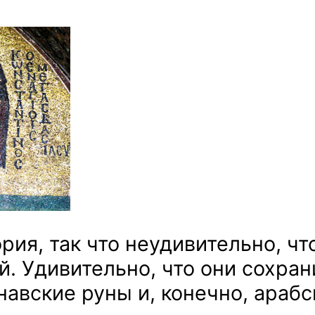
Буквы
города
Стамбула
рия, так что неудивительно, чт
. Удивительно, что они сохран
навские руны и, конечно, араб