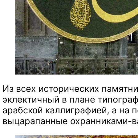
Из всех исторических памятн
эклектичный в плане типогра
арабской каллиграфией, а на 
выцарапанные охранниками-в