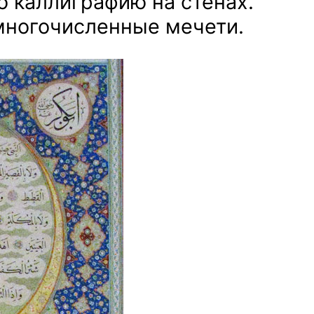
ю каллиграфию на стенах.
 многочисленные мечети.