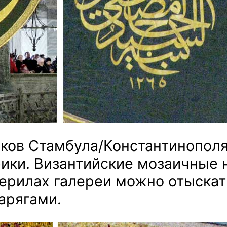
иков Стамбула/Константинополя
фики. Византийские мозаичные 
перилах галереи можно отыскат
арягами.