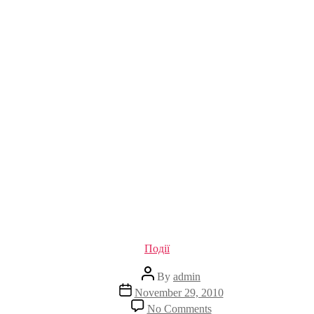
Categories
Події
Post
By
admin
author
Post
November 29, 2010
date
on
No Comments