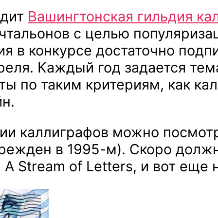
одит
Вашингтонская гильдия ка
чтальонов с целью популяризац
я в конкурсе достаточно подпи
реля. Каждый год задается те
ы по таким критериям, как кал
н.
дии каллиграфов можно посмот
режден в 1995-м). Скоро должн
 A Stream of Letters, и вот еще