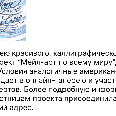
ею красивого, каллиграфичес
роект “Мейл-арт по всему миру
Условия аналогичные американ
адает в онлайн-галерею и участ
ертов. Более подробную информ
тницам проекта присоединилас
ий адрес.