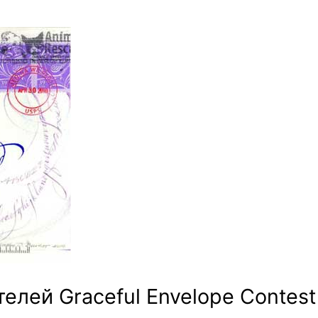
Изящный
конверт
елей Graceful Envelope Contest